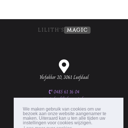
LILITH'S
MAGIC
Hofakker 20, 3061 Leefdaal
0485 61 16 04
info@lilithsmagic.be
BTW BE0537 335 656
We maken gebruik van cookies om uw
bezoek aan onze website aangenamer te
maken. Uiteraard kan u ten alle tijden uw
instellingen voor cookies wijzigen.