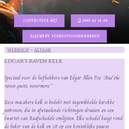
CONTACTEER MIJ
0485 61 16 04
ALGEMENE VERKOOPSVOORWAARDEN
WEBSHOP
ALTAAR
Edgar's Raven kelk
Speciaal voor de liefhebbers van Edgar Allen Poe
“And the
raven quote, nevermore.”
Deze macabere kelk is bedekt met ingewikkelde barokke
patronen, die in afwisselende richtingen draaien en een
kwartet van Raafschedels omlijsten. Elke schedel buigt rond
de beker van de kelk en zit op een koninklijke paarse