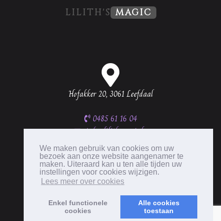
LILITH'S
MAGIC
Hofakker 20, 3061 Leefdaal
0485 61 16 04
info@lilithsmagic.be
BTW BE0537 335 656
We maken gebruik van cookies om uw
bezoek aan onze website aangenamer te
maken. Uiteraard kan u ten alle tijden uw
instellingen voor cookies wijzigen.
Lees meer over cookies
Enkel functionele
Alle cookies
cookies
toestaan