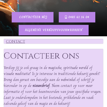
CONTACTEER MIJ
0485 61 16 04
ALGEMENE VERKOOPSVOORWAARDEN
CONTACT
Contacteer ons
Verdiep jij je ook graag in de
magische, spirituele wereld
of
visuele meditatie
? Is je interesse in traditionele hekserij gewekt?
Breng dan gerust een bezoekje aan de
webwinkel
of schrijf je
hieronder in op de
nieuwsbrief
. Neem contact op voor meer
informatie of voor het beantwoorden van jouw specifieke vragen.
Laat je onderdompelen in het boeiende, prikkelende en vaak
zalvende geloof van de magie en de hekserij!