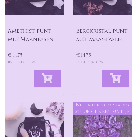
Amethist punt
Bergkristal punt
met Maanfasen
met Maanfasen
€ 14,75
€ 14,75
incl 21% BTW
incl 21% BTW
Niet meer voorradig.
Stuur ons een mailtje!