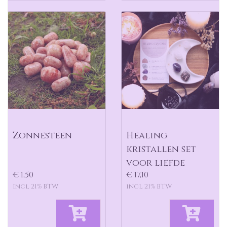
Zonnesteen
Healing
kristallen set
voor liefde
€ 1,50
€ 17,10
incl 21% BTW
incl 21% BTW