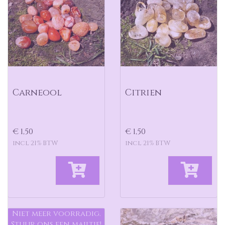
Carneool
Citrien
€ 1,50
€ 1,50
incl 21% BTW
incl 21% BTW
Niet meer voorradig.
Stuur ons een mailtje!