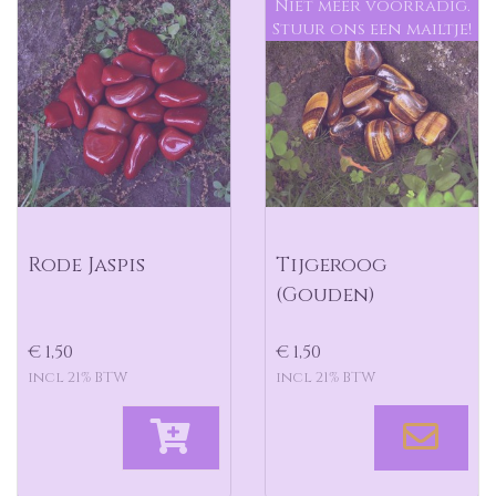
Niet meer voorradig.
Stuur ons een mailtje!
Rode Jaspis
Tijgeroog
(Gouden)
€ 1,50
€ 1,50
incl 21% BTW
incl 21% BTW