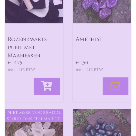
Rozenkwarts
Amethist
punt met
Maanfasen
€ 14,75
€ 1,50
incl 21% BTW
incl 21% BTW
Niet meer voorradig.
Stuur ons een mailtje!