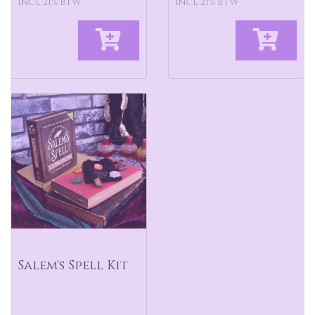
incl 21% BTW
incl 21% BTW
Salem's Spell Kit