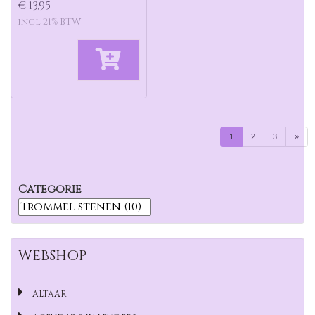
€ 13,95
incl 21% BTW
1
2
3
»
Categorie
WEBSHOP
ALTAAR