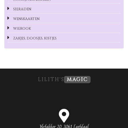
SIERADEN
WENSKAARTEN
WIEROOK
ZAKJES, DOOSJES, KISTJES
LILITH'S
MAGIC
Hofakker 20, 3061 Leefdaal