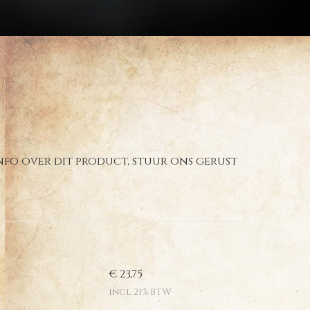
 info over dit product, stuur ons gerust
€ 23,75
incl 21% BTW