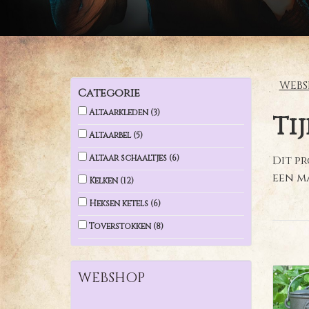
WEBS
Categorie
Altaarkleden
(3)
Ti
Altaarbel
(5)
Altaar schaaltjes
(6)
Dit pr
een m
Kelken
(12)
Heksen ketels
(6)
Toverstokken
(8)
WEBSHOP