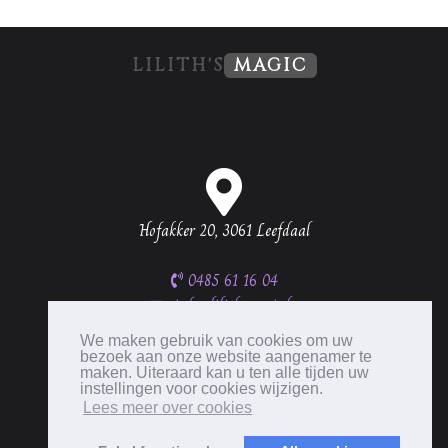
LILITH'S
MAGIC
Hofakker 20, 3061 Leefdaal
0485 61 16 04
info@lilithsmagic.be
BTW BE0537 335 656
We maken gebruik van cookies om uw
bezoek aan onze website aangenamer te
maken. Uiteraard kan u ten alle tijden uw
instellingen voor cookies wijzigen.
Lees meer over cookies