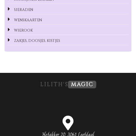
SIERADEN
WENSKAARTEN
WIEROOK
ZAKJES, DOOSJES, KISTJES
LILITH'S
MAGIC
Hofakker 20, 3061 Leefdaal