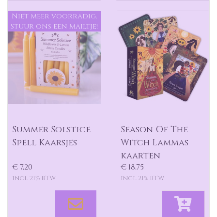
Niet meer voorradig.
Stuur ons een mailtje!
Summer Solstice
Season Of The
Spell Kaarsjes
Witch Lammas
kaarten
€ 7,20
€ 18,75
incl 21% BTW
incl 21% BTW