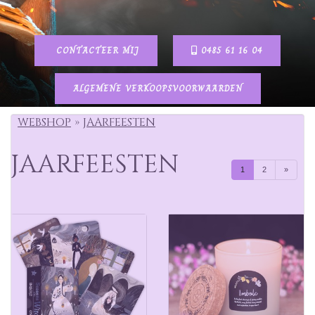
CONTACTEER MIJ
0485 61 16 04
ALGEMENE VERKOOPSVOORWAARDEN
WEBSHOP
JAARFEESTEN
JAARFEESTEN
1
2
»