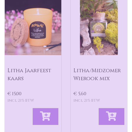
Litha Jaarfeest
Litha/Midzomer
kaars
Wierook mix
€ 15,00
€ 5,60
incl 21% BTW
incl 21% BTW