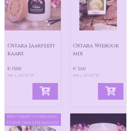
Ostara Jaarfeest
Ostara Wierook
kaars
mix
€ 15,00
€ 5,60
incl 21% BTW
incl 21% BTW
Niet meer voorradig.
Stuur ons een mailtje!