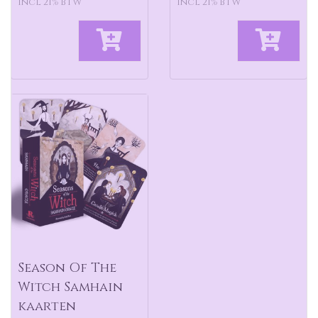
incl 21% BTW
incl 21% BTW
Season Of The
Witch Samhain
kaarten