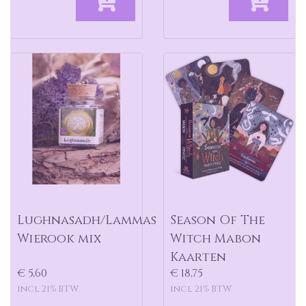
Lughnasadh/Lammas
Season Of The
Wierook mix
Witch Mabon
Kaarten
€ 5,60
€ 18,75
incl 21% BTW
incl 21% BTW