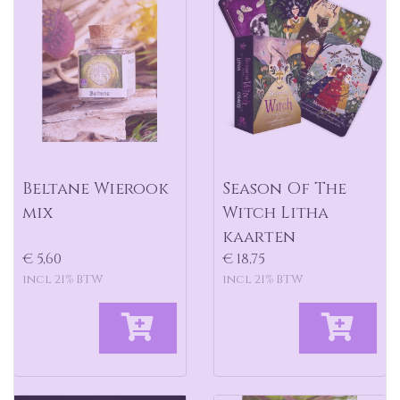
Beltane Wierook
Season Of The
mix
Witch Litha
kaarten
€ 5,60
€ 18,75
incl 21% BTW
incl 21% BTW