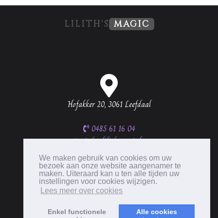
LILITH'S
MAGIC
Hofakker 20, 3061 Leefdaal
0485 61 16 04
info@lilithsmagic.be
BTW BE0537 335 656
We maken gebruik van cookies om uw
bezoek aan onze website aangenamer te
maken. Uiteraard kan u ten alle tijden uw
instellingen voor cookies wijzigen.
Lees meer over cookies
Enkel functionele
Alle cookies