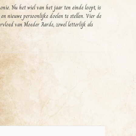
nie. Nu het wiel van het jaar ten einde loopt, is
en nieuwe persoonlijke doelen te stellen. Vier de
loed van Moeder Aarde, zowel letterlijk als