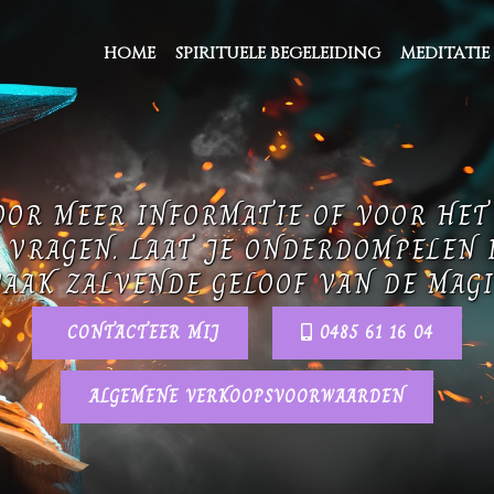
HOME
SPIRITUELE BEGELEIDING
MEDITATIE
OOR MEER INFORMATIE OF VOOR HE
 VRAGEN. LAAT JE ONDERDOMPELEN 
AAK ZALVENDE GELOOF VAN DE MAGI
CONTACTEER MIJ
0485 61 16 04
ALGEMENE VERKOOPSVOORWAARDEN