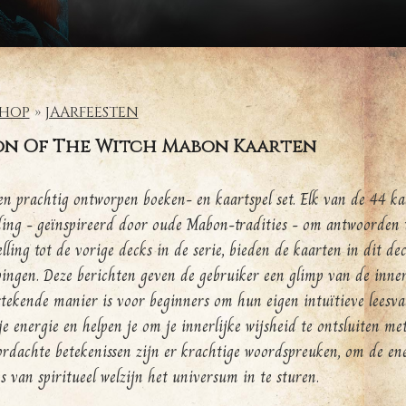
HOP
JAARFEESTEN
on Of The Witch Mabon Kaarten
een prachtig ontworpen boeken- en kaartspel set. Elk van de 44 kaa
ding - geïnspireerd door oude Mabon-tradities - om antwoorden 
elling tot de vorige decks in de serie, bieden de kaarten in dit d
ingen. Deze berichten geven de gebruiker een glimp van de innerl
stekende manier is voor beginners om hun eigen intuïtieve leesva
je energie en helpen je om je innerlijke wijsheid te ontsluiten m
rdachte betekenissen zijn er krachtige woordspreuken, om de ene
es van spiritueel welzijn het universum in te sturen.