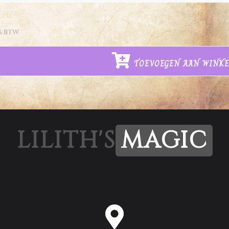
% BTW
TOEVOEGEN AAN WINK
LILITH'S
MAGIC