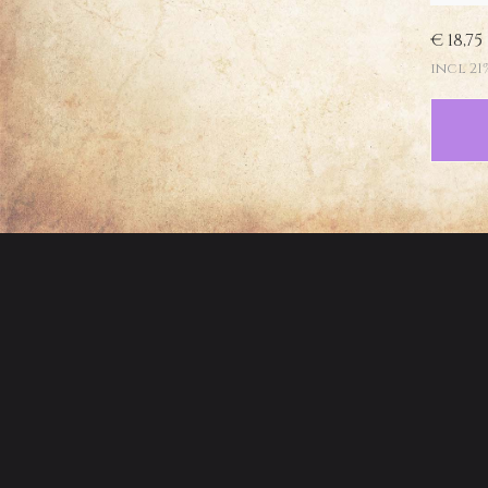
€ 18,75
incl 21