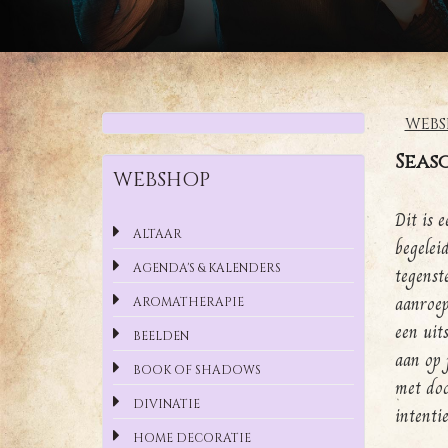
WEBS
Seas
WEBSHOP
Dit is 
ALTAAR
begelei
AGENDA'S & KALENDERS
tegenst
aanroep
AROMATHERAPIE
een uit
BEELDEN
aan op 
BOOK OF SHADOWS
met doo
DIVINATIE
intenti
HOME DECORATIE