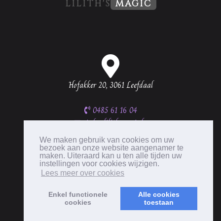
LILITH'S
MAGIC
Hofakker 20, 3061 Leefdaal
0485 61 16 04
info@lilithsmagic.be
BTW BE0537 335 656
We maken gebruik van cookies om uw
bezoek aan onze website aangenamer te
maken. Uiteraard kan u ten alle tijden uw
instellingen voor cookies wijzigen.
Lees meer over cookies
Enkel functionele
Alle cookies
cookies
toestaan