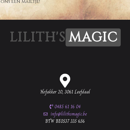
ons een mailtje!
LILITH'S
MAGIC
Hofakker 20, 3061 Leefdaal
0485 61 16 04
info@lilithsmagic.be
BTW BE0537 335 656