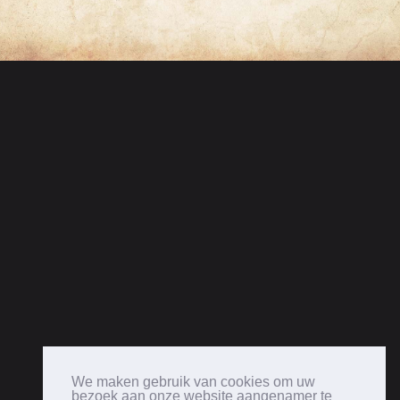
We maken gebruik van cookies om uw
bezoek aan onze website aangenamer te