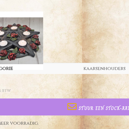
gorie
kaarsenhouders
% BTW
STUUR EEN STOCK-AA
meer voorradig.