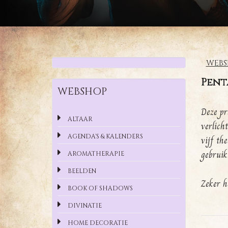
WEBS
Pent
WEBSHOP
Deze pr
ALTAAR
verlich
AGENDA'S & KALENDERS
vijf the
gebruik
AROMATHERAPIE
BEELDEN
Zeker h
BOOK OF SHADOWS
DIVINATIE
HOME DECORATIE