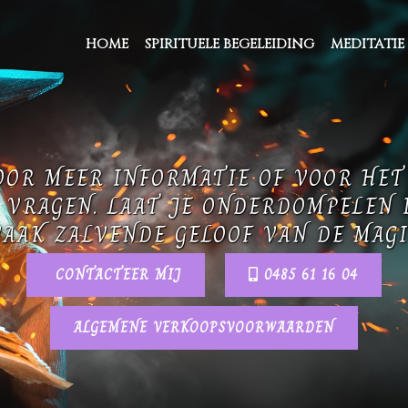
HOME
SPIRITUELE BEGELEIDING
MEDITATIE
OOR MEER INFORMATIE OF VOOR HE
 VRAGEN. LAAT JE ONDERDOMPELEN 
AAK ZALVENDE GELOOF VAN DE MAGI
CONTACTEER MIJ
0485 61 16 04
ALGEMENE VERKOOPSVOORWAARDEN