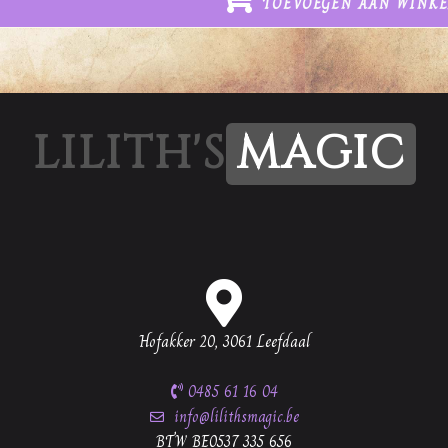
TOEVOEGEN AAN WINK
LILITH'S
MAGIC
Hofakker 20, 3061 Leefdaal
0485 61 16 04
info@lilithsmagic.be
BTW BE0537 335 656