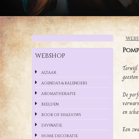
WEBS
Pomp
WEBSHOP
Terwijl
ALTAAR
geesten
AGENDA'S & KALENDERS
De perf
AROMATHERAPIE
verwarm
BEELDEN
en scha
BOOK OF SHADOWS
DIVINATIE
Een zwa
HOME DECORATIE