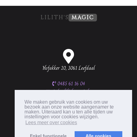
LILITH'S
MAGIC
Hofakker 20, 3061 Leefdaal
0485 61 16 04
info@lilithsmagic.be
BTW BE0537 335 656
We maken gebruik van cookies om uw
bezoek aan onze website aangenamer te
maken. Uiteraard kan u ten alle tijden uw
instellingen voor cookies wijzigen.
Lees meer over cookies
Enkel functionele
Alle cookies