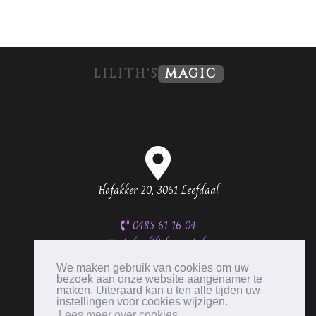
LILITH'S
MAGIC
Hofakker 20, 3061 Leefdaal
0485 61 16 04
info@lilithsmagic.be
BTW BE0537 335 656
We maken gebruik van cookies om uw
bezoek aan onze website aangenamer te
maken. Uiteraard kan u ten alle tijden uw
instellingen voor cookies wijzigen.
Lees meer over cookies