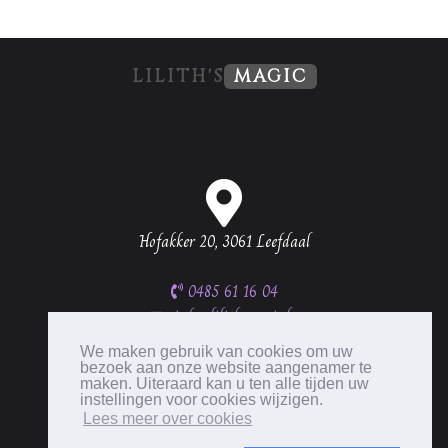
LILITH'S
MAGIC
Hofakker 20, 3061 Leefdaal
0485 61 16 04
info@lilithsmagic.be
BTW BE0537 335 656
We maken gebruik van cookies om uw
bezoek aan onze website aangenamer te
maken. Uiteraard kan u ten alle tijden uw
instellingen voor cookies wijzigen.
Lees meer over cookies