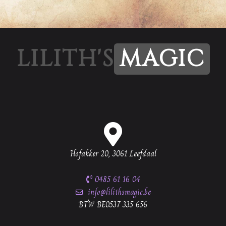
LILITH'S
MAGIC
Hofakker 20, 3061 Leefdaal
0485 61 16 04
info@lilithsmagic.be
BTW BE0537 335 656