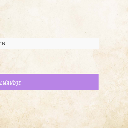
ën
ELMANDJE