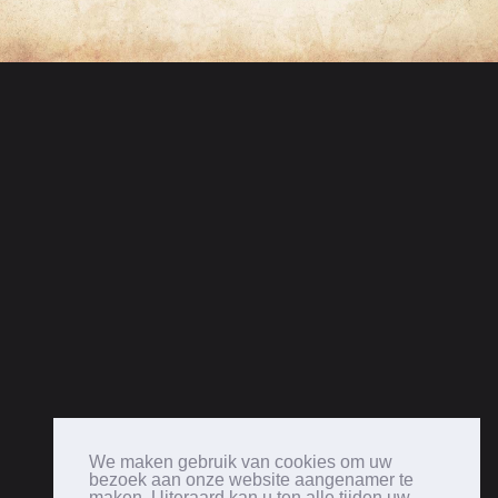
We maken gebruik van cookies om uw
bezoek aan onze website aangenamer te
maken. Uiteraard kan u ten alle tijden uw