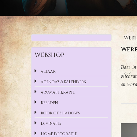
WEBS
Were
WEBSHOP
Deze in
ALTAAR
oliebra
AGENDA'S & KALENDERS
en word
AROMATHERAPIE
BEELDEN
BOOK OF SHADOWS
DIVINATIE
HOME DECORATIE