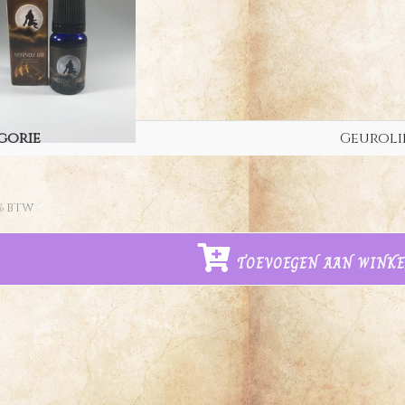
gorie
Geuroli
% BTW
TOEVOEGEN AAN WINK